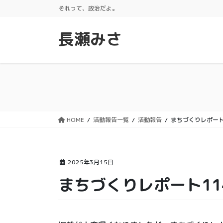
コ
ナ
それって、政治だよ。
ン
ビ
テ
ゲ
長瀬みさ
ン
ー
ツ
シ
に
ョ
移
ン
動
に
移
動
HOME
活動報告一覧
活動報告
まちづくりレポート
2025年3月15日
まちづくりレポート11